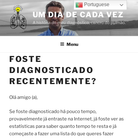
Saltar
Portuguese
para
UM DIA DE CADA VEZ
o
A história do meu diagnóstico, cancro do pulmão.
conteúdo
Menu
FOSTE
DIAGNOSTICADO
RECENTEMENTE?
Olá amigo (a),
Se foste diagnosticado há pouco tempo,
provavelmente já entraste na Internet, já foste ver as
estatísticas para saber quanto tempo te resta e já
começaste a fazer uma lista do que queres fazer