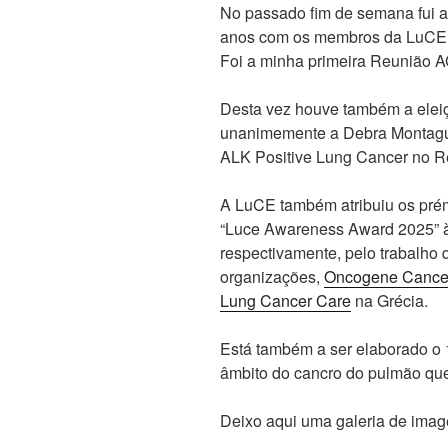
No passado fim de semana fui a
anos com os membros da LuCE e 
Foi a minha primeira Reunião 
Desta vez houve também a eleiç
unanimemente a Debra Montagu
ALK Positive Lung Cancer no R
A LuCE também atribuiu os pré
“Luce Awareness Award 2025” à 
respectivamente, pelo trabalho
organizações,
Oncogene Cance
Lung Cancer Care
na Grécia.
Está também a ser elaborado o 1
âmbito do cancro do pulmão qu
Deixo aqui uma galeria de imag