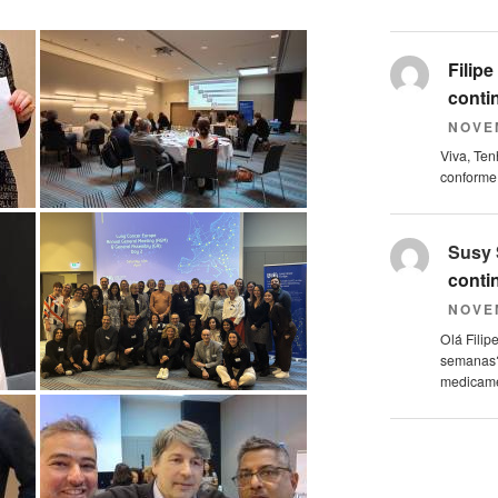
Filipe
conti
NOVE
Viva, Ten
conforme
Susy 
conti
NOVE
Olá Filip
semanas?
medicame