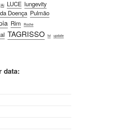
LUCE
lungevity
j&j
 da Doença
Pulmão
pia
Rim
Roche
TAGRISSO
al
tvi
update
r data: