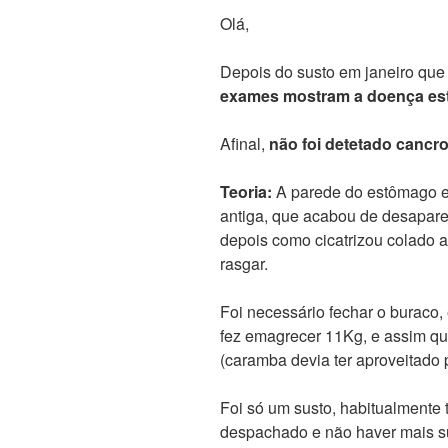
Olá,
Depois do susto em janeiro que
exames mostram a doença es
Afinal,
não foi detetado cancr
Teoria:
A parede do estômago es
antiga, que acabou de desaparec
depois como cicatrizou colado 
rasgar.
Foi necessário fechar o buraco,
fez emagrecer 11Kg, e assim qu
(caramba devia ter aproveitado 
Foi só um susto, habitualmente t
despachado e não haver mais s