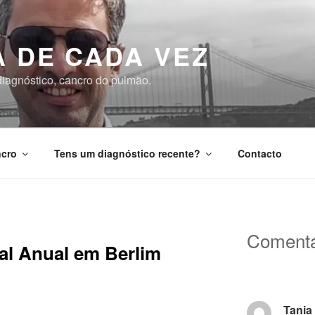
A DE CADA VEZ
diagnóstico, cancro do pulmão.
cro
Tens um diagnóstico recente?
Contacto
Comentá
l Anual em Berlim
Tania