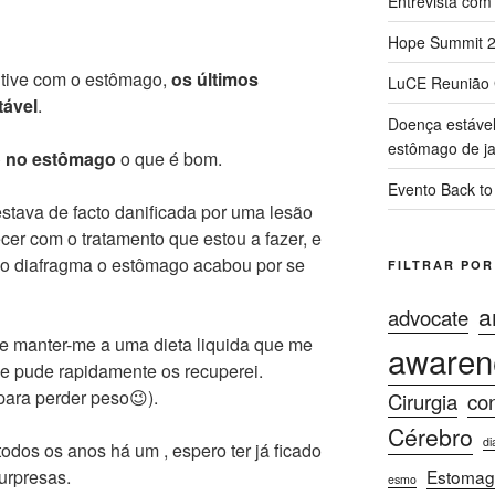
Entrevista com
Hope Summit 2
 tive com o estômago,
os últimos
LuCE Reunião 
tável
.
Doença estável 
estômago de ja
o no estômago
o que é bom.
Evento Back to
tava de facto danificada por uma lesão
er com o tratamento que estou a fazer, e
ao diafragma o estômago acabou por se
FILTRAR POR
a
advocate
 e manter-me a uma dieta liquida que me
awaren
e pude rapidamente os recuperei.
para perder peso😉).
Cirurgia
con
Cérebro
di
odos os anos há um , espero ter já ficado
urpresas.
Estomag
esmo