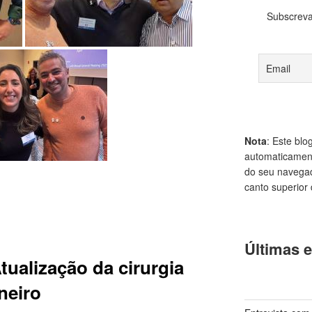
Subscreva
Nota
: Este blo
automaticament
do seu navegad
canto superior d
Últimas e
tualização da cirurgia
neiro