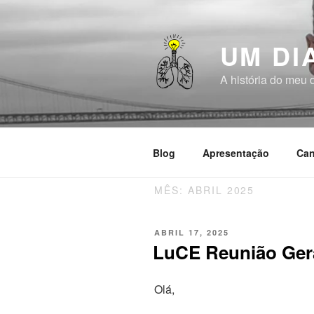
Saltar
para
o
UM DI
conteúdo
A história do meu 
Blog
Apresentação
Can
MÊS:
ABRIL 2025
PUBLICADO
ABRIL 17, 2025
EM
LuCE Reunião Gera
Olá,