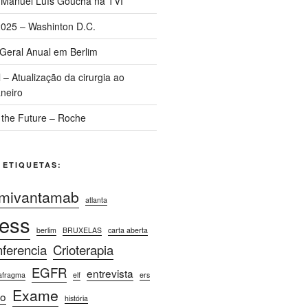
 Manuel Luís Goucha na TVI
025 – Washinton D.C.
Geral Anual em Berlim
– Atualização da cirurgia ao
neiro
 the Future – Roche
 ETIQUETAS:
mivantamab
atlanta
ess
berlim
BRUXELAS
carta aberta
ferencia
Crioterapia
EGFR
entrevista
afragma
elf
ers
Exame
o
história