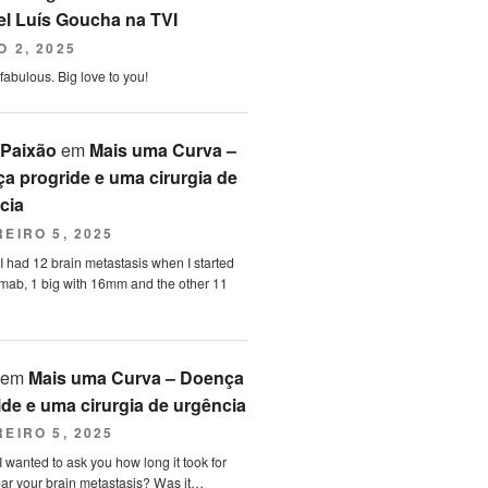
l Luís Goucha na TVI
 2, 2025
fabulous. Big love to you!
 Paixão
em
Mais uma Curva –
a progride e uma cirurgia de
cia
EIRO 5, 2025
 I had 12 brain metastasis when I started
mab, 1 big with 16mm and the other 11
em
Mais uma Curva – Doença
ide e uma cirurgia de urgência
EIRO 5, 2025
 I wanted to ask you how long it took for
ear your brain metastasis? Was it…