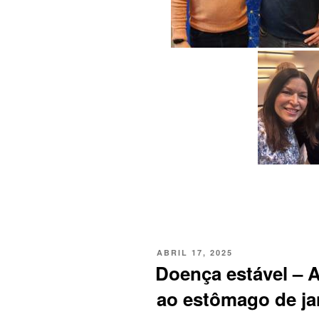
PUBLICADO
ABRIL 17, 2025
EM
Doença estável – A
ao estômago de ja