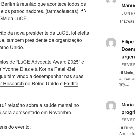
 Berlim à reunião que acontece todos os
Manue
os patrocinadores. (farmacêuticas). 🙂
JUNHO
AGM da LuCE.
That was 
ão da nova presidente da LuCE, foi eleita
e, também presidente da organização
Filipe
eino Unido.
Doenç
urgên
mios de “LuCE Advocate Award 2025” e
FEVER
Yvonne Diaz e à Korina Pateli-Bell
Hi Maria,
 que têm vindo a desempenhar nas suas
amivanta
r Research
no Reino Unido e
Fairlife
tiny,…
Maria
0º relatório sobre a saúde mental no
progr
e será apresentado em Novembro.
FEVER
ens do evento:
Hi Filipè,
Ami to cl