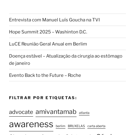
Entrevista com Manuel Luís Goucha na TVI
Hope Summit 2025 – Washinton D.C.
LuCE Reunião Geral Anual em Berlim
Doença estável – Atualização da cirurgia ao estômago
de janeiro
Evento Back to the Future – Roche
FILTRAR POR ETIQUETAS:
amivantamab
advocate
atlanta
awareness
berlim
BRUXELAS
carta aberta