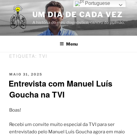
Saltar
Portuguese
para
UM DIA DE CADA VEZ
o
A história do meu diagnóstico, cancro do pulmão.
conteúdo
Menu
ETIQUETA:
TVI
PUBLICADO
MAIO 31, 2025
EM
Entrevista com Manuel Luís
Goucha na TVI
Boas!
Recebi um convite muito especial da TVI para ser
entrevistado pelo Manuel Luís Goucha agora em maio