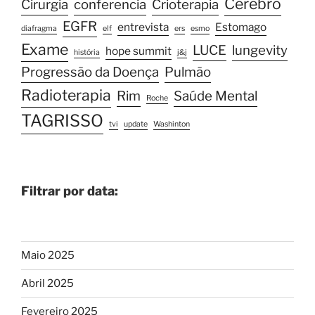
Cérebro
Cirurgia
conferencia
Crioterapia
EGFR
entrevista
Estomago
diafragma
elf
ers
esmo
Exame
LUCE
lungevity
hope summit
história
j&j
Progressão da Doença
Pulmão
Radioterapia
Rim
Saúde Mental
Roche
TAGRISSO
tvi
update
Washinton
Filtrar por data:
Maio 2025
Abril 2025
Fevereiro 2025