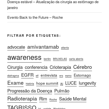
Doença estável – Atualização da cirurgia ao estômago de
janeiro
Evento Back to the Future – Roche
FILTRAR POR ETIQUETAS:
amivantamab
advocate
atlanta
awareness
berlim
BRUXELAS
carta aberta
Cérebro
Cirurgia
conferencia
Crioterapia
EGFR
entrevista
Estomago
diafragma
elf
ers
esmo
Exame
LUCE
lungevity
hope summit
história
j&j
Progressão da Doença
Pulmão
Radioterapia
Rim
Saúde Mental
Roche
TAGRISSO
tvi
update
Washinton