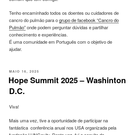
Tenho encaminhado todos os doentes ou cuidadores de
cancro do pulmão para o
grupo de facebook “Cancro do
Pulmão”
onde podem perguntar dúvidas e partilhar
conhecimento e experiências.
É uma comunidade em Português com o objetivo de
ajudar.
PUBLICADO
MAIO 16, 2025
EM
Hope Summit 2025 – Washinton
D.C.
Viva!
Mais uma vez, tive a oportunidade de participar na
fantástica conferência anual nos USA organizada pela
fundação LUNGevity. Desta vez, fui a convite da