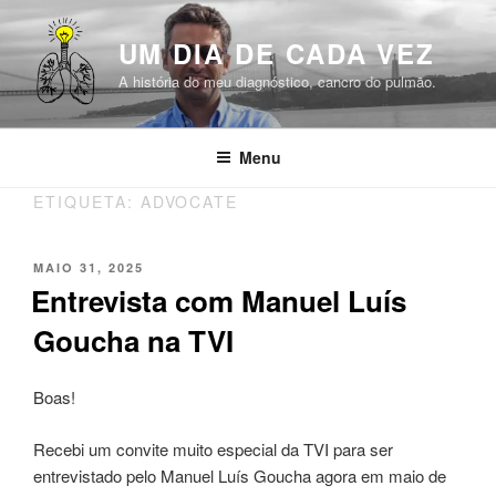
Saltar
para
UM DIA DE CADA VEZ
o
A história do meu diagnóstico, cancro do pulmão.
conteúdo
Menu
ETIQUETA:
ADVOCATE
PUBLICADO
MAIO 31, 2025
EM
Entrevista com Manuel Luís
Goucha na TVI
Boas!
Recebi um convite muito especial da TVI para ser
entrevistado pelo Manuel Luís Goucha agora em maio de