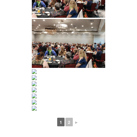
1
2
►