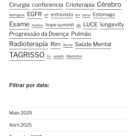
Cérebro
Cirurgia
conferencia
Crioterapia
EGFR
entrevista
Estomago
diafragma
elf
ers
esmo
Exame
LUCE
lungevity
hope summit
história
j&j
Progressão da Doença
Pulmão
Radioterapia
Rim
Saúde Mental
Roche
TAGRISSO
tvi
update
Washinton
Filtrar por data:
Maio 2025
Abril 2025