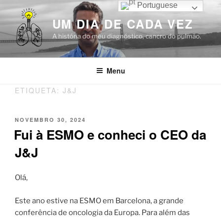
Saltar
Portuguese
para
UM DIA DE CADA VEZ
o
A história do meu diagnóstico, cancro do pulmão.
conteúdo
Menu
ETIQUETA:
J&J
PUBLICADO
NOVEMBRO 30, 2024
EM
Fui à ESMO e conheci o CEO da
J&J
Olá,
Este ano estive na ESMO em Barcelona, a grande
conferência de oncologia da Europa. Para além das