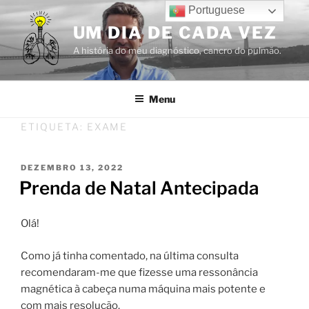
Saltar
Portuguese
para
UM DIA DE CADA VEZ
o
A história do meu diagnóstico, cancro do pulmão.
conteúdo
Menu
ETIQUETA:
EXAME
PUBLICADO
DEZEMBRO 13, 2022
EM
Prenda de Natal Antecipada
Olá!
Como já tinha comentado, na última consulta
recomendaram-me que fizesse uma ressonância
magnética à cabeça numa máquina mais potente e
com mais resolução.