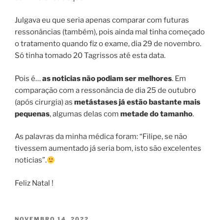
Julgava eu que seria apenas comparar com futuras
ressonâncias (também), pois ainda mal tinha começado
o tratamento quando fiz o exame, dia 29 de novembro.
Só tinha tomado 20 Tagrissos até esta data.
Pois é…
as noticias não podiam ser melhores
. Em
comparação com a ressonância de dia 25 de outubro
(após cirurgia) as
metástases já estão bastante mais
pequenas
, algumas delas com
metade do tamanho
.
As palavras da minha médica foram: “Filipe, se não
tivessem aumentado já seria bom, isto são excelentes
noticias”.
Feliz Natal !
PUBLICADO
NOVEMBRO 14, 2022