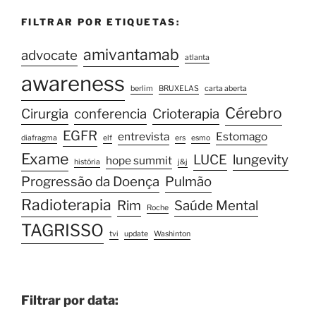
FILTRAR POR ETIQUETAS:
amivantamab
advocate
atlanta
awareness
berlim
BRUXELAS
carta aberta
Cérebro
Cirurgia
conferencia
Crioterapia
EGFR
entrevista
Estomago
diafragma
elf
ers
esmo
Exame
LUCE
lungevity
hope summit
história
j&j
Progressão da Doença
Pulmão
Radioterapia
Rim
Saúde Mental
Roche
TAGRISSO
tvi
update
Washinton
Filtrar por data: