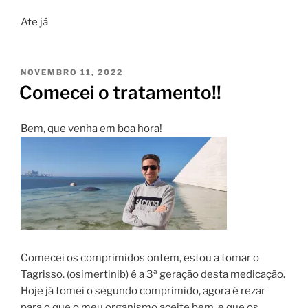
Ate já
PUBLICADO
NOVEMBRO 11, 2022
EM
Comecei o tratamento!!
Bem, que venha em boa hora!
Comecei os comprimidos ontem, estou a tomar o
Tagrisso. (osimertinib) é a 3ª geração desta medicação.
Hoje já tomei o segundo comprimido, agora é rezar
para o que o meu organismo aceite bem, e que os