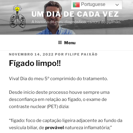
Saltar
Portuguese
para
UM DIA DE CADA VEZ
o
A história do meu diagnóstico, cancro do pulmão.
conteúdo
Menu
PUBLICADO
NOVEMBRO 14, 2022
POR
FILIPE PAIXÃO
EM
Fígado limpo!!
Viva! Dia do meu 5º comprimido do tratamento.
Desde inicio deste processo houve sempre uma
desconfiança em relação ao fígado, o exame de
contraste nuclear (PET) dizia:
“fígado: foco de captação ligeira adjacente ao fundo da
vesícula biliar, de
provável
natureza inflamatória;”