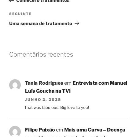
Comecei o tratamento!!
artigos
Conteúdo
SEGUINTE
seguinte
Uma semana de tratamento
Comentários recentes
Tania Rodrigues
em
Entrevista com Manuel
Luís Goucha na TVI
JUNHO 2, 2025
That was fabulous. Big love to you!
Filipe Paixão
em
Mais uma Curva – Doença