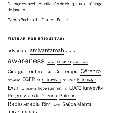
Doença estável – Atualização da cirurgia ao estômago
de janeiro
Evento Back to the Future – Roche
FILTRAR POR ETIQUETAS:
amivantamab
advocate
atlanta
awareness
berlim
BRUXELAS
carta aberta
Cérebro
Cirurgia
conferencia
Crioterapia
EGFR
entrevista
Estomago
diafragma
elf
ers
esmo
Exame
LUCE
lungevity
hope summit
história
j&j
Progressão da Doença
Pulmão
Radioterapia
Rim
Saúde Mental
Roche