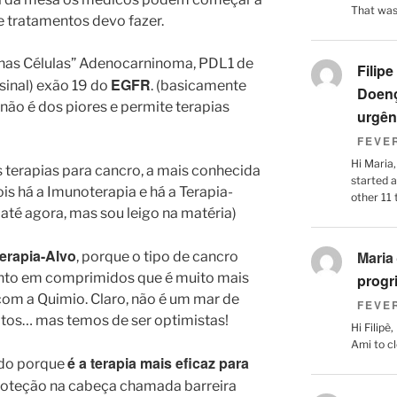
That was 
ue tratamentos devo fazer.
enas Células” Adenocarninoma, PDL1 de
Filipe
EGFR
nal) exão 19 do
. (basicamente
Doenç
não é dos piores e permite terapias
urgên
FEVER
Hi Maria,
s terapias para cancro, a mais conhecida
started 
s há a Imunoterapia e há a Terapia-
other 11 
 até agora, mas sou leigo na matéria)
Terapia-Alvo
Maria
, porque o tipo de cancro
ento em comprimidos que é muito mais
progr
om a Quimio. Claro, não é um mar de
FEVER
itos… mas temos de ser optimistas!
Hi Filipè
Ami to c
é a terapia mais eficaz para
ado porque
roteção na cabeça chamada barreira