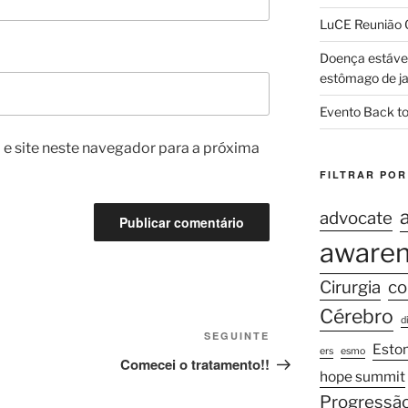
LuCE Reunião G
Doença estável 
estômago de ja
Evento Back to
e site neste navegador para a próxima
FILTRAR POR
advocate
aware
Cirurgia
co
Cérebro
d
Conteúdo
SEGUINTE
Esto
ers
esmo
seguinte
Comecei o tratamento!!
hope summit
Progressã