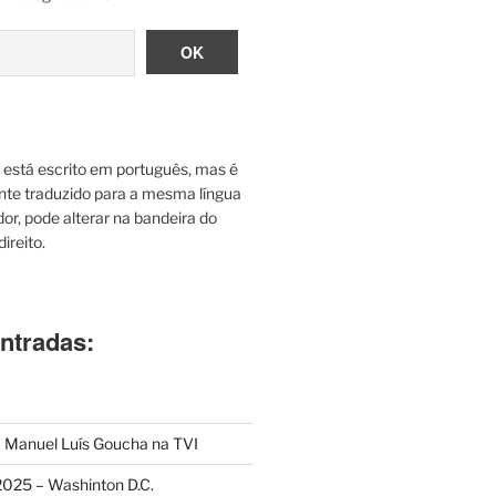
g está escrito em português, mas é
te traduzido para a mesma língua
or, pode alterar na bandeira do
ireito.
ntradas:
 Manuel Luís Goucha na TVI
025 – Washinton D.C.