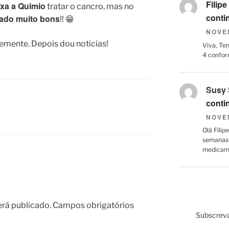
Filipe
ixa a Quimio
tratar o cancro, mas no
conti
tado muito bons
!! 😁
NOVE
emente. Depois dou noticias!
Viva, Te
4 confor
Susy 
conti
NOVE
Olá Filip
semanas?
medicame
erá publicado.
Campos obrigatórios
Subscreva