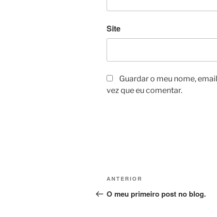
Site
Guardar o meu nome, email 
vez que eu comentar.
Navegação
Conteúdo
ANTERIOR
de
anterior
O meu primeiro post no blog.
artigos