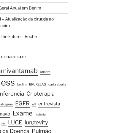
eral Anual em Berlim
– Atualização da cirurgia ao
neiro
 the Future – Roche
 ETIQUETAS:
amivantamab
atlanta
ness
berlim
BRUXELAS
carta aberta
nferencia
Crioterapia
EGFR
entrevista
iafragma
elf
Exame
mago
história
LUCE
lungevity
j&j
o da Doença
Pulmão