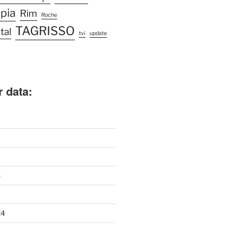
pia
Rim
Roche
TAGRISSO
tal
tvi
update
r data:
5
24