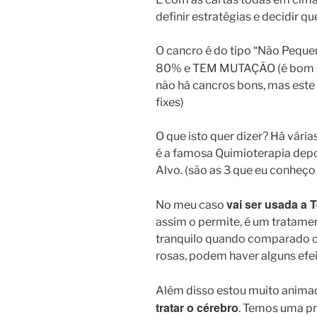
definir estratégias e decidir q
O cancro é do tipo “Não Pequ
80% e TEM MUTAÇÃO (é bom si
não há cancros bons, mas este 
fixes)
O que isto quer dizer? Há vária
é a famosa Quimioterapia depoi
Alvo. (são as 3 que eu conheço
vai ser usada a 
No meu caso
assim o permite, é um tratam
tranquilo quando comparado c
rosas, podem haver alguns efe
Além disso estou muito anim
tratar o cérebro
. Temos uma p