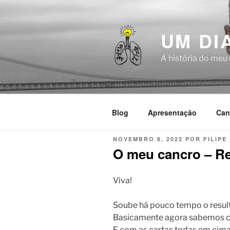
Saltar
para
o
UM DI
conteúdo
A história do meu
Blog
Apresentação
Can
PUBLICADO
NOVEMBRO 8, 2022
POR
FILIPE
EM
O meu cancro – Re
Viva!
Soube há pouco tempo o resulta
Basicamente agora sabemos com
E com as cartas todas em ci