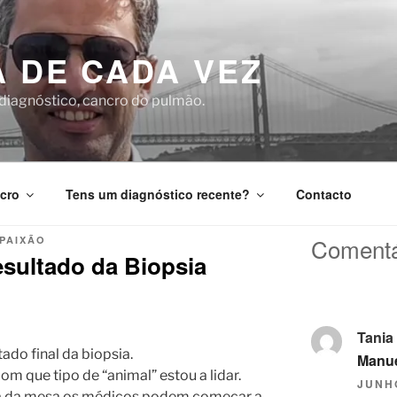
A DE CADA VEZ
 diagnóstico, cancro do pulmão.
cro
Tens um diagnóstico recente?
Contacto
Comentá
 PAIXÃO
sultado da Biopsia
Tania
do final da biopsia.
Manue
 que tipo de “animal” estou a lidar.
JUNHO
ma da mesa os médicos podem começar a