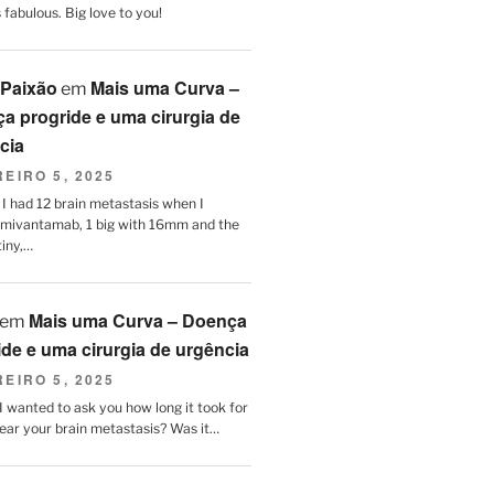
fabulous. Big love to you!
 Paixão
Mais uma Curva –
em
a progride e uma cirurgia de
cia
EIRO 5, 2025
 I had 12 brain metastasis when I
amivantamab, 1 big with 16mm and the
tiny,…
Mais uma Curva – Doença
em
ide e uma cirurgia de urgência
EIRO 5, 2025
, I wanted to ask you how long it took for
lear your brain metastasis? Was it…