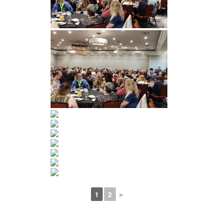
1
2
►