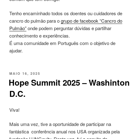
Tenho encaminhado todos os doentes ou cuidadores de
cancro do pulmão para o
grupo de facebook “Cancro do
Pulmão”
onde podem perguntar dúvidas e partilhar
conhecimento e experiências.
É uma comunidade em Português com o objetivo de
ajudar.
PUBLICADO
MAIO 16, 2025
EM
Hope Summit 2025 – Washinton
D.C.
Viva!
Mais uma vez, tive a oportunidade de participar na
fantástica conferência anual nos USA organizada pela
fundação LUNGevity. Desta vez, fui a convite da