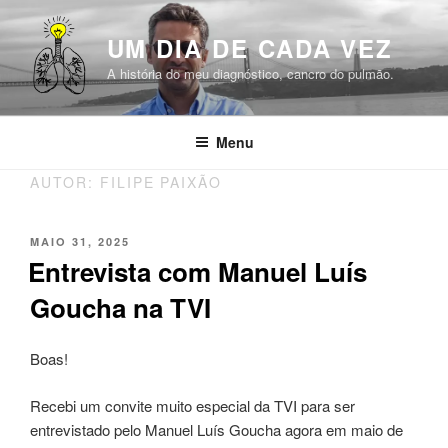
Saltar
para
UM DIA DE CADA VEZ
o
A história do meu diagnóstico, cancro do pulmão.
conteúdo
Menu
AUTOR:
FILIPE PAIXÃO
PUBLICADO
MAIO 31, 2025
EM
Entrevista com Manuel Luís
Goucha na TVI
Boas!
Recebi um convite muito especial da TVI para ser
entrevistado pelo Manuel Luís Goucha agora em maio de