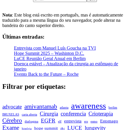
Nota
: Este blog está escrito em português, mas é automaticamente
traduzido para a mesma língua do seu navegador, pode alterar na
bandeira do canto superior direito.
Últimas entradas:
Entrevista com Manuel Luís Goucha na TVI
Hope Summit 2025 – Washinton D.C.
LuCE Reunião Geral Anual em Berlim
Doença estável – Atualização da cirurgia ao estômago de
janeiro
Evento Back to the Future – Roche
Filtrar por etiquetas:
awareness
amivantamab
advocate
atlanta
berlim
Cirurgia
conferencia
Crioterapia
BRUXELAS
carta aberta
Cérebro
EGFR
entrevista
Estomago
diafragma
elf
ers
esmo
Exame
LUCE
lungevity
hope summit
história
j&j